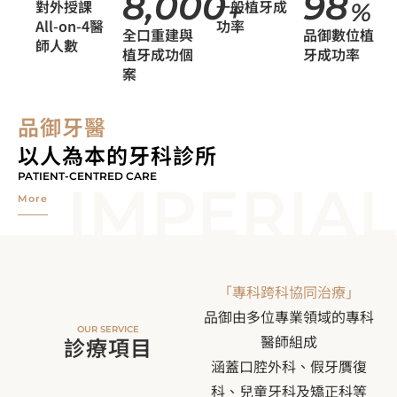
8,000
98
對外授課
一般植牙成
+
%
All-on-4醫
功率
全口重建與
品御數位植
師人數
植牙成功個
牙成功率
案
品御牙醫
以人為本的牙科診所
PATIENT-CENTRED CARE
IMPERIAL
More
「專科跨科協同治療」
品御由多位專業領域的專科
OUR SERVICE
醫師組成
診療項目
涵蓋口腔外科、假牙贋復
科、兒童牙科及矯正科等