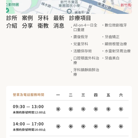
診所
案例
牙科
最新
診療項目
介紹
分享
衛教
消息
All-on-4一日全
數位微創植牙
口重建
贗復假牙
牙齒矯正
兒童牙科
顯微根管治療
活髓保存術
水雷射牙周治療
口腔顎面外科治
牙齒美白
療
牙科鎮靜麻醉治
療