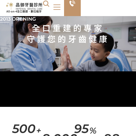
All-on-4全口重建．數位植牙
2013 OPENING
全口重建的專家
守護您的牙齒健康
500
95
+
%