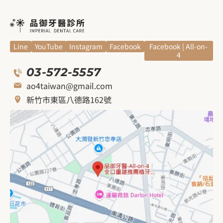
Line
YouTube
Instagram
Facebook
Facebook | All-on-
4
03-572-5557
ao4taiwan@gmail.com
新竹市東區八德路162號