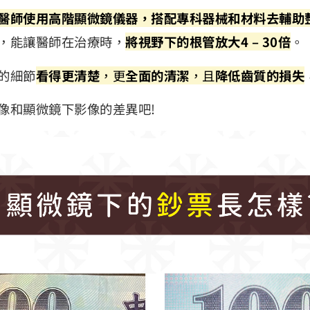
醫師使用高階
顯微鏡
儀器，搭配專科器械和材料去輔助
，能讓醫師在治療時，
將視野下的根管放大4 – 30倍
。
的細節
看得更清楚
，更
全面的清潔
，且
降低齒質的損失
像和顯微鏡下影像的差異吧!