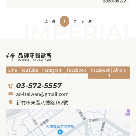
2020-09-22
IMPERIAL
上一頁
1
2
下一頁
Line
YouTube
Instagram
Facebook
Facebook | All-on-
4
03-572-5557
ao4taiwan@gmail.com
新竹市東區八德路162號