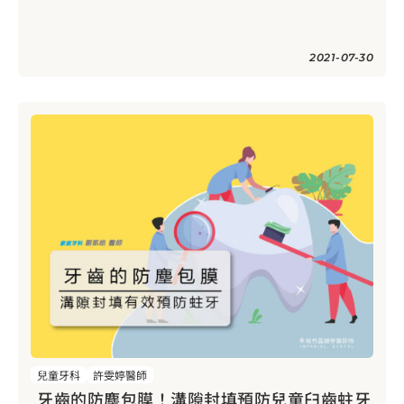
2021-07-30
兒童牙科
許雯婷醫師
牙齒的防塵包膜！溝隙封填預防兒童臼齒蛀牙