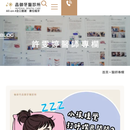
All-on-4全口重建．數位植牙
BLOG
許雯婷醫師專欄
首頁
>
醫師專欄