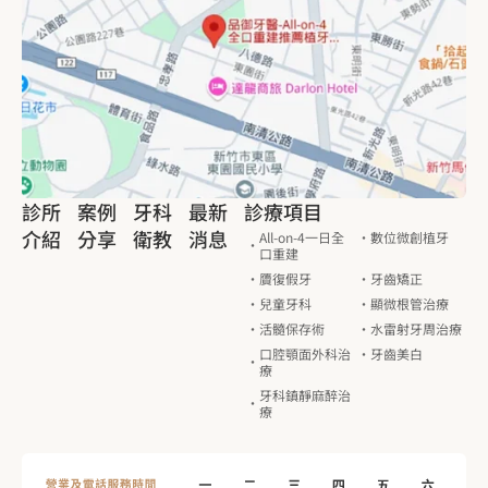
診所
案例
牙科
最新
診療項目
介紹
分享
衛教
消息
All-on-4一日全
數位微創植牙
口重建
贗復假牙
牙齒矯正
兒童牙科
顯微根管治療
活髓保存術
水雷射牙周治療
口腔顎面外科治
牙齒美白
療
牙科鎮靜麻醉治
療