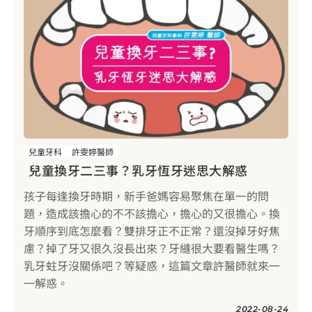
兒童牙科
許雯婷醫師
兒童換牙二三事？乳牙恆牙迷思大解惑
孩子每逢換牙時期，新手爸媽容易聚焦在單一的問
題，造成該擔心的不不該擔心，擔心的又很擔心。換
牙順序到底怎麼看？雙排牙正不正常？還沒掉牙好焦
慮？掉了牙又很久沒長出來？牙縫很大要看醫生嗎？
乳牙蛀牙沒關係吧？等疑惑，這篇文章許醫師就來一
一解惑。
2022-08-24